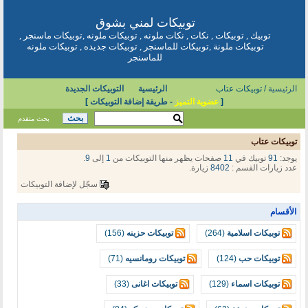
توبيكات
لمني بشوق
توبيك
,
توبيكات
,
نكات
,
نكات ملونه
,
توبيكات ملونه
,
توبيكات ماسنجر
,
توبيكات ملونة
,
توبيكات للماسنجر
,
توبيكات جديده
,
توبيكات ملونه
للماسنجر
الرئيسية
/ توبيكات عتاب
الرئيسية
التوبيكات الجديدة
[
عضوية التميز
-
طريقة إضافة التوبيكات
]
بحث متقدم
توبيكات عتاب
يوجد:
91
توبيك في
11
صفحات يظهر منها التوبيكات من
1
إلى
9
.
عدد زيارات القسم :
8402
زيارة.
سجّل لإضافة التوبيكات
الأقسام
توبيكات اسلامية
(264)
توبيكات حزينه
(156)
توبيكات حب
(124)
توبيكات رومانسيه
(71)
توبيكات اسماء
(129)
توبيكات اغانى
(33)