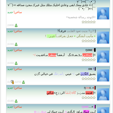
(¯`•¸·´¯)»-(¯`v
´¯)-» عادي معكـ ابقى وعادي اخليكـ مثلك مثل غيركـ مجرد صداقه »-(¯`v
´¯)-»(¯`·¸•´¯)
ساخن!
جديد
<لاتوجد رسالة شخصية>
(1809)
[
?ن? بديت تعود القلـب
فرقـآ?
ساخن!
جديد
«
مآنيب أبشگي
»
جعـل بفراقنــآ
خيـرہْ
!
(1150)
..
≈
ŋαмε
ساخن!
جديد
≈[
خـذטּـي
بـבـضـטּـگ
..~
أبـغفىآ"
مبطيٍ
مـاغفـيٺ
./~
(1152)
.
.
!
ε
αм
ŋ
ساخن!
جديد
يضيق
الگۉن
في
../~
عيني
ۉأشۉفگ
في خيالي گۉن
(1)
(1272)
.
.
»..ŋ
ε
αм
ساخن!
جديد
≈[
فديٺ
منـہِْـۉ
گآטּ ξـلىآ
الرۉۉحِ»
غـآليِ
(1146)
.
.
»....
ŋαмε
ساخن!
جديد
أنـٺ
حبڪ
مـاهۉ 6ـآإدي
»..
أنـٺ حبڪ لي
جـטּـۉۉטּ