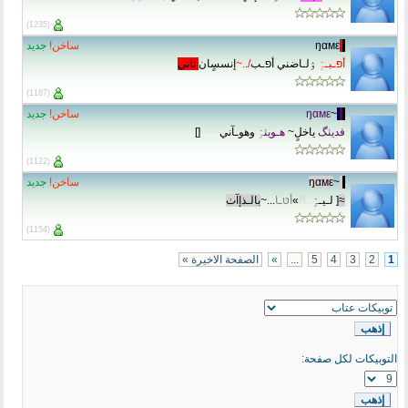
(1235)
.
.
ŋαмε
ساخن!
جديد
أפـبـہِْ
ۉلـاضني أפـب
/..~
إنسسٍان
ثاني
(1187)
.
.
.
~
ŋαмε
ساخن!
جديد
فديٺگ
ياخلٍ
~
هـويٺہِْ
وهوـآني
.......
[]
(1122)
.
.
~
ŋαмε
ساخن!
جديد
≈
[ لـيـہِْ
..؟!
»
أטּـا
...~
بالـذإآٺ
(1154)
1
2
3
4
5
...
»
الصفحة الاخيرة »
التوبيكات لكل صفحة: