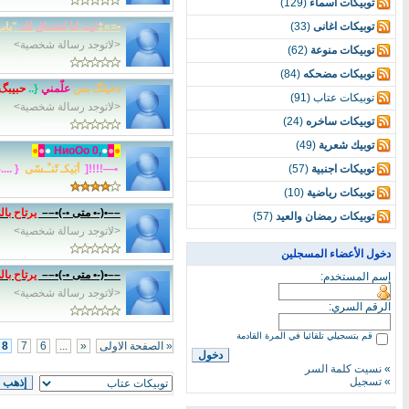
توبيكات اسماء
(129)
توبيكات اغانى
(33)
•=»‡
ليـه انا اشتـاق لك
"ياب
<لاتوجد رسالة شخصية>
توبيكات منوعة
(62)
توبيكات مضحكه
(84)
دخيلگ بس
علّمني
{..
حبيبگ
توبيكات عتاب (91)
<لاتوجد رسالة شخصية>
توبيكات ساخره
(24)
توبيك شعرية
(49)
●
●
●
иoOo
,0 H
●
●
●
توبيكات اجنبية
(57)
•—!!!![
أبَيكـ تًنـْـسًى
{ ....
ع
توبيكات رياضية
(10)
––•(-• متى •-)•––
يرتاح بالي
توبيكات رمضان والعيد
(57)
<لاتوجد رسالة شخصية>
دخول الأعضاء المسجلين
––•(-• متى •-)•––
يرتاح بالي
إسم المستخدم:
<لاتوجد رسالة شخصية>
الرقم السري:
قم بتسجيلي تلقائيا في المرة القادمة
« الصفحة الاولى
«
...
6
7
8
»
نسيت كلمة السر
»
تسجيل