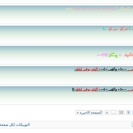
ـن الحـلال "
ليه أحبـك ليه ميـت بس فيـك
‡«=•
../
تترگهّہ من لهّہ
..!
َآلمٍك
../
وٍيـًـًآيْ
]!!!!—•
 ..
––•(-• والقى •-)•––
الذي يوفي لخله
·
 ..
––•(-• والقى •-)•––
الذي يوفي لخله
·0
9
10
...
»
الصفحة الاخيرة »
التوبيكات لكل صفحة