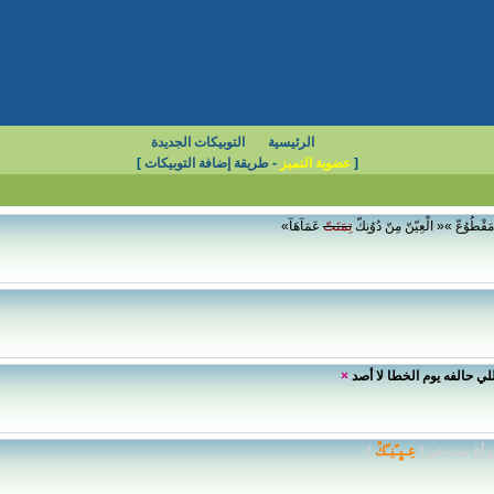
الرئيسية
التوبيكات الجديدة
[
عضوية التميز
-
طريقة إضافة التوبيكات
]
َقْطُوُعّ »« الْعِيّنّ مِنّ دُوُنِكّ
تِمَنَتّ
عَمَآهَآ»
للي حالفه يوم الخطا لا أصد
×
 أغ ـيب عن [
عِـيٍـًنِـّكْ
]