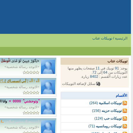
الرئيسية
/ توبيكات عتاب
«يَآنُوُرْ عِيِنِيّ لَوْ غَدَى
الْوَصْلّ
م
توبيكات عتاب
<لاتوجد رسالة شخصية>
يوجد:
91
توبيك في
11
صفحات يظهر منها
التوبيكات من
64
إلى
72
.
عدد زيارات القسم :
8402
زيارة.
آآه ! آآه [
أبي انسسـاك ]
..؟!
سجّل لإضافة التوبيكات
<لاتوجد رسالة شخصية>
الأقسام
ْوتوحشني ْ
0000
×
وانا ا
توبيكات اسلامية
(264)
<لاتوجد رسالة شخصية>
توبيكات حزينه
(156)
توبيكات حب
(124)
[ بـريـحـك مـنـي خـلاص
../
و
توبيكات رومانسيه
(71)
<لاتوجد رسالة شخصية>