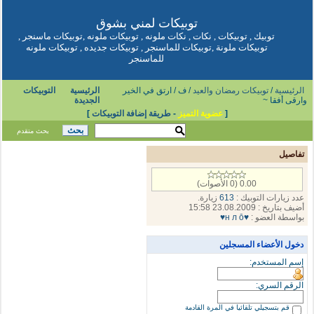
توبيكات
لمني بشوق
توبيك
,
توبيكات
,
نكات
,
نكات ملونه
,
توبيكات ملونه
,
توبيكات ماسنجر
,
توبيكات ملونة
,
توبيكات للماسنجر
,
توبيكات جديده
,
توبيكات ملونه
للماسنجر
الرئيسية
/
توبيكات رمضان والعيد
/ ف / ارتق في الخير
الرئيسية
التوبيكات
وارقى أفقا ~
الجديدة
[
عضوية التميز
-
طريقة إضافة التوبيكات
]
بحث متقدم
تفاصيل
0.00 (0 الأصوات)
عدد زيارات التوبيك :
613
زيارة.
أضيف بتاريخ : 23.08.2009 15:58
بواسطة العضو :
♥н л ō♥
دخول الأعضاء المسجلين
إسم المستخدم:
الرقم السري:
قم بتسجيلي تلقائيا في المرة القادمة