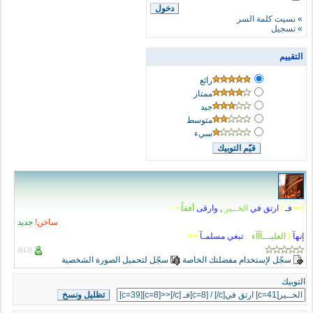
»
نسيت كلمة السر
»
تسجيل
التقييم
رائع
ممتاز
جيد
متوسط
سيء
>>
فـ
/
ارتق في
الخــير
, وارقى
أفقاً
~
ساخن!
جديد
إنهآ
{
العليـــآآآء
..
تبغي مسلمـآ
<<
(613)
سجّل لإستخدام مفضلتك الخاصة
سجّل لتحميل الصورة الشخصية
التوبيك