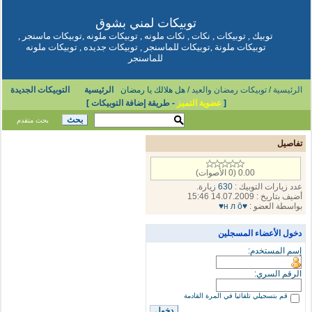
توبيكات
لمني بشوق
توبيك
,
توبيكات
,
نكات
,
نكات ملونه
,
توبيكات ملونه
,
توبيكات ماسنجر
,
توبيكات ملونة
,
توبيكات للماسنجر
,
توبيكات جديده
,
توبيكات ملونه
للماسنجر
الرئيسية
/
توبيكات رمضان والعيد
/ هل هلالك يا رمضان
الرئيسية
التوبيكات الجديدة
[
عضوية التميز
-
طريقة إضافة التوبيكات
]
بحث متقدم
تفاصيل
0.00 (0 الأصوات)
عدد زيارات التوبيك :
630
زيارة.
أضيف بتاريخ : 14.07.2009 15:46
بواسطة العضو :
♥н л ō♥
دخول الأعضاء المسجلين
إسم المستخدم:
الرقم السري:
قم بتسجيلي تلقائيا في المرة القادمة