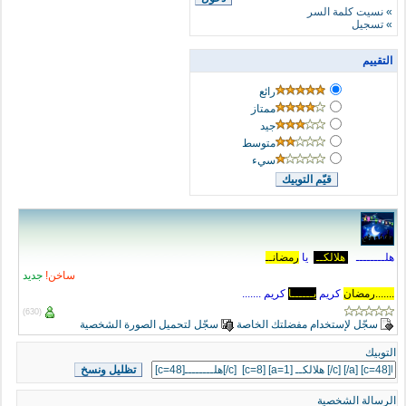
»
نسيت كلمة السر
»
تسجيل
التقييم
رائع
ممتاز
جيد
متوسط
سيء
هلــــــــ
هلالكــ
يا
رمضانــ
ساخن!
جديد
.......رمضان
كريم
يــــــا
كريم .......
(630)
سجّل لإستخدام مفضلتك الخاصة
سجّل لتحميل الصورة الشخصية
التوبيك
الرسالة الشخصية