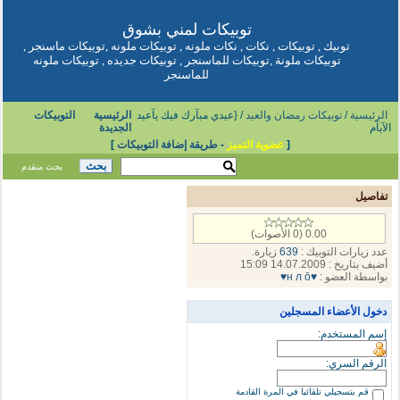
توبيكات
لمني بشوق
توبيك
,
توبيكات
,
نكات
,
نكات ملونه
,
توبيكات ملونه
,
توبيكات ماسنجر
,
توبيكات ملونة
,
توبيكات للماسنجر
,
توبيكات جديده
,
توبيكات ملونه
للماسنجر
الرئيسية
/
توبيكات رمضان والعيد
/ {عيدي مبآرك فيك يآعيد
الرئيسية
التوبيكات
الآيآم
الجديدة
[
عضوية التميز
-
طريقة إضافة التوبيكات
]
بحث متقدم
تفاصيل
0.00 (0 الأصوات)
عدد زيارات التوبيك :
639
زيارة.
أضيف بتاريخ : 14.07.2009 15:09
بواسطة العضو :
♥н л ō♥
دخول الأعضاء المسجلين
إسم المستخدم:
الرقم السري:
قم بتسجيلي تلقائيا في المرة القادمة