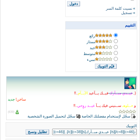
»
نسيت كلمة السر
»
تسجيل
التقييم
رائع
ممتاز
جيد
متوسط
سيء
{..
ع
ي
ـ
ـ
د
ي
م
ب
ـ
ـ
آ
ر
ك
فيــك يــآعيد
ا
ل
ي
ـ
ـ
آ
م
..!!
ساخن!
جديد
و
حــلوهـ
ســنيني فيك يــآ
ع
ي
ـ
ـ
د
ر
و
ح
ي
..!!
(639)
سجّل لإستخدام مفضلتك الخاصة
سجّل لتحميل الصورة الشخصية
التوبيك