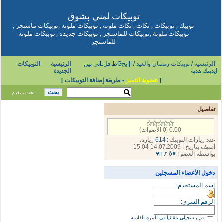
توبيكات
لمني بشوق
توبيك
,
توبيكات
,
نكات
,
نكات ملونه
,
توبيكات ملونه
,
توبيكات ماسنجر
,
توبيكات ملونة
,
توبيكات للماسنجر
,
توبيكات جديده
,
توبيكات ملونه
للماسنجر
الرئيسية
/
توبيكات رمضان والعيد
/ |||بحGط قلLبي بين
الرئيسية
التوبيكات
ايدينك هديه
الجديدة
[
عضوية التميز
-
طريقة إضافة التوبيكات
]
بحث متقدم
تفاصيل
0.00 (0 الأصوات)
عدد زيارات التوبيك :
614
زيارة.
أضيف بتاريخ : 14.07.2009 15:04
بواسطة العضو :
♥н л ō♥
دخول الأعضاء المسجلين
إسم المستخدم:
الرقم السري:
قم بتسجيلي تلقائيا في المرة القادمة