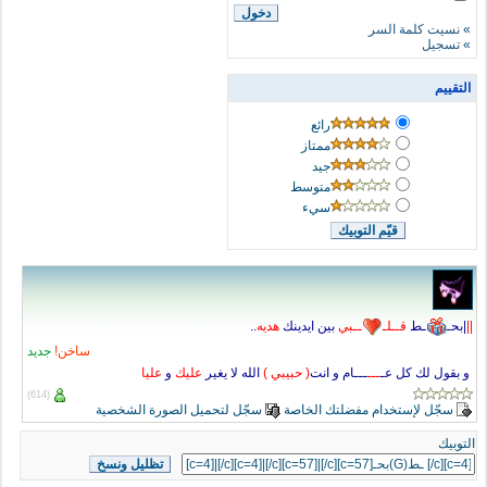
»
نسيت كلمة السر
»
تسجيل
التقييم
رائع
ممتاز
جيد
متوسط
سيء
|
|
|
بحـ
ـط
قــلـ
ــبي
بين ايدينك
هديه
..
ساخن!
جديد
و بقول لك كل عـ
ـــ
ـــام و انت
( حبيبي )
الله لا يغير
عليك
و
عليا
(614)
سجّل لإستخدام مفضلتك الخاصة
سجّل لتحميل الصورة الشخصية
التوبيك