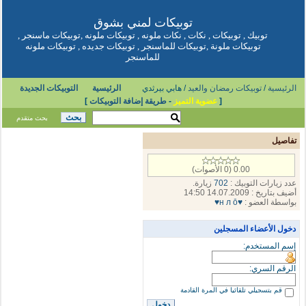
توبيكات
لمني بشوق
توبيك
,
توبيكات
,
نكات
,
نكات ملونه
,
توبيكات ملونه
,
توبيكات ماسنجر
,
توبيكات ملونة
,
توبيكات للماسنجر
,
توبيكات جديده
,
توبيكات ملونه
للماسنجر
الرئيسية
/
توبيكات رمضان والعيد
/ هابي بيرثدي
الرئيسية
التوبيكات الجديدة
[
عضوية التميز
-
طريقة إضافة التوبيكات
]
بحث متقدم
تفاصيل
0.00 (0 الأصوات)
عدد زيارات التوبيك :
702
زيارة.
أضيف بتاريخ : 14.07.2009 14:50
بواسطة العضو :
♥н л ō♥
دخول الأعضاء المسجلين
إسم المستخدم:
الرقم السري:
قم بتسجيلي تلقائيا في المرة القادمة