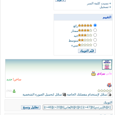
»
نسيت كلمة السر
»
تسجيل
التقييم
رائع
ممتاز
جيد
متوسط
سيء
هابي
بيرثدي
ساخن!
جديد
(702)
سجّل لإستخدام مفضلتك الخاصة
سجّل لتحميل الصورة الشخصية
التوبيك