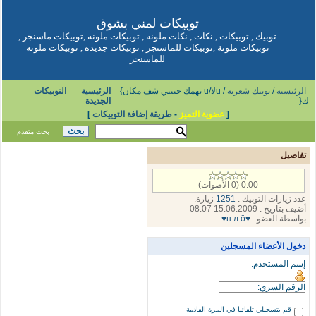
توبيكات
لمني بشوق
توبيك
,
توبيكات
,
نكات
,
نكات ملونه
,
توبيكات ملونه
,
توبيكات ماسنجر
,
توبيكات ملونة
,
توبيكات للماسنجر
,
توبيكات جديده
,
توبيكات ملونه
للماسنجر
الرئيسية
/
توبيك شعرية
/ uلا/u يهمك حبيبي شف مكان}
الرئيسية
التوبيكات
ك{
الجديدة
[
عضوية التميز
-
طريقة إضافة التوبيكات
]
بحث متقدم
تفاصيل
0.00 (0 الأصوات)
عدد زيارات التوبيك :
1251
زيارة.
أضيف بتاريخ : 15.06.2009 08:07
بواسطة العضو :
♥н л ō♥
دخول الأعضاء المسجلين
إسم المستخدم:
الرقم السري:
قم بتسجيلي تلقائيا في المرة القادمة