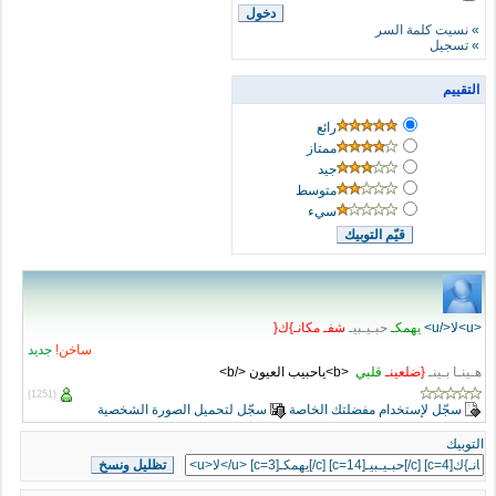
»
نسيت كلمة السر
»
تسجيل
التقييم
رائع
ممتاز
جيد
متوسط
سيء
<u>لا</u>
يهمكـ
حبـيـبيـ
شفـ مكانـ}ك{
ساخن!
جديد
هـينـا بـينـ
{ضلعينـ
قلبي
<b>ياحبيب العيون </b>
(1251)
سجّل لإستخدام مفضلتك الخاصة
سجّل لتحميل الصورة الشخصية
التوبيك