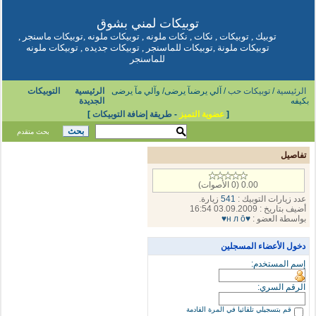
توبيكات
لمني بشوق
توبيك
,
توبيكات
,
نكات
,
نكات ملونه
,
توبيكات ملونه
,
توبيكات ماسنجر
,
توبيكات ملونة
,
توبيكات للماسنجر
,
توبيكات جديده
,
توبيكات ملونه
للماسنجر
الرئيسية
/
توبيكات حب
/ آلي يرضىآ يرضى/ وآلي مآ يرضى
الرئيسية
التوبيكات
بكيفه
الجديدة
[
عضوية التميز
-
طريقة إضافة التوبيكات
]
بحث متقدم
تفاصيل
0.00 (0 الأصوات)
عدد زيارات التوبيك :
541
زيارة.
أضيف بتاريخ : 03.09.2009 16:54
بواسطة العضو :
♥н л ō♥
دخول الأعضاء المسجلين
إسم المستخدم:
الرقم السري:
قم بتسجيلي تلقائيا في المرة القادمة