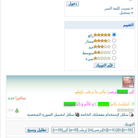
»
نسيت كلمة السر
»
تسجيل
التقييم
رائع
ممتاز
جيد
متوسط
سيء
آلٍي
يًرَضًىـآ
يَرضى
/
وآلي مَآ يرضًى بكٍيٍفًهـ
ساخن!
جديد
!!..
آبتلشًتً بنًآس
مُرًضًى
..{
وً عًآلًم وً دٌنًيًآ
س
خ
ي
ف
ه
ـ
(541)
سجّل لإستخدام مفضلتك الخاصة
سجّل لتحميل الصورة الشخصية
التوبيك